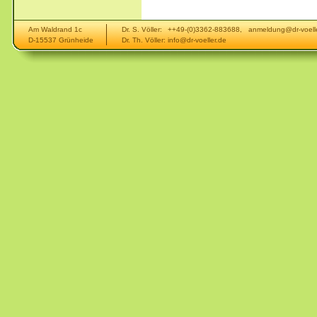
Am Waldrand 1c
Dr. S. Völler:
++49-(0)3362-883688, anmeldung@dr-voelle
D-15537 Grünheide
Dr. Th. Völler:
info@dr-voeller.de