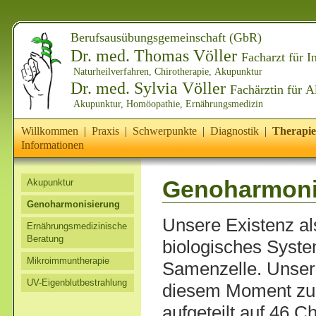
Berufsausübungsgemeinschaft (GbR)
Dr. med. Thomas Völler
Facharzt für I
Naturheilverfahren, Chirotherapie, Akupunktur
Dr. med. Sylvia Völler
Fachärztin für 
Akupunktur, Homöopathie, Ernährungsmedizin
Willkommen
|
Praxis
|
Schwerpunkte
|
Diagnostik
|
Therapie
Informationen
Genoharmoni
Akupunktur
Genoharmonisierung
Unsere Existenz als
Ernährungsmedizinische
Beratung
biologisches Syste
Mikroimmuntherapie
Samenzelle. Unsere
UV-Eigenblutbestrahlung
diesem Moment zu g
aufgeteilt auf 46