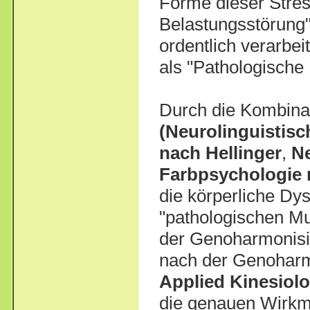
Forme dieser Stres
Belastungsstörung"
ordentlich verarbei
als "Pathologische
Durch die Kombina
(Neurolinguistis
nach Hellinger
,
N
Farbpsychologie 
die körperliche Dy
"pathologischen Mu
der Genoharmonisie
nach der Genoharmo
Applied Kinesiol
die genauen Wirkm