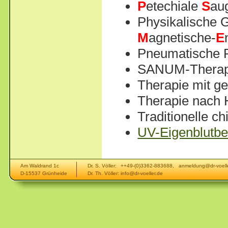
P
etechiale
S
au
Physikalische 
M
agnetische-
E
Pneumatische P
SANUM-Therapie
Therapie mit g
Therapie nach 
Traditionelle c
UV-Eigenblutbe
Am Waldrand 1c
Dr. S. Völler:
++49-(0)3362-883688, anmeldung@dr-voelle
D-15537 Grünheide
Dr. Th. Völler:
info@dr-voeller.de