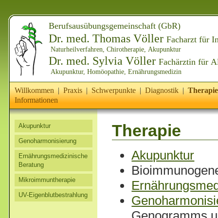
Berufsausübungsgemeinschaft (GbR)
Dr. med. Thomas Völler
Facharzt für I
Naturheilverfahren, Chirotherapie, Akupunktur
Dr. med. Sylvia Völler
Fachärztin für 
Akupunktur, Homöopathie, Ernährungsmedizin
Willkommen
|
Praxis
|
Schwerpunkte
|
Diagnostik
|
Therapie
Informationen
Therapie
Akupunktur
Genoharmonisierung
Akupunktur
Ernährungsmedizinische
Beratung
Bioimmunogene
Mikroimmuntherapie
Ernährungsmedi
UV-Eigenblutbestrahlung
Genoharmonisi
Genogramms un