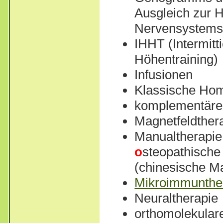
Ausgleich zur 
Nervensystems
IHHT (Intermitt
Höhentraining)
Infusionen
Klassische Ho
komplementäre
Magnetfeldther
Manualtherapie 
o
steopathisch
(chinesische M
Mikroimmunthe
Neuraltherapie
orthomolekular