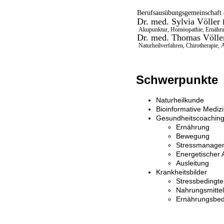
Berufsausübungsgemeinschaft
Dr. med. Sylvia Völler
Akupunktur, Homöopathie, Ernähr
Dr. med. Thomas Völl
Naturheilverfahren, Chirotherapie,
Schwerpunkte
Naturheilkunde
Bioinformative Mediz
Gesundheitscoachin
Ernährung
Bewegung
Stressmanage
Energetischer 
Ausleitung
Krankheitsbilder
Stressbedingt
Nahrungsmittela
Ernährungsbed