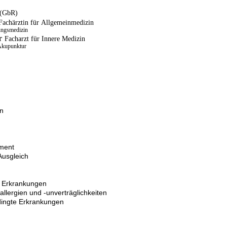
 (GbR)
Fachärztin für Allgemeinmedizin
ungsmedizin
er
Facharzt für Innere Medizin
 Akupunktur
in
g
ment
Ausgleich
e Erkrankungen
llergien und -unverträglichkeiten
ingte Erkrankungen